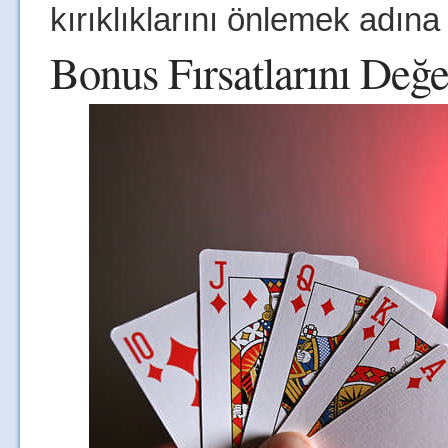
kırıklıklarını önlemek adına
Bonus Fırsatlarını Değ