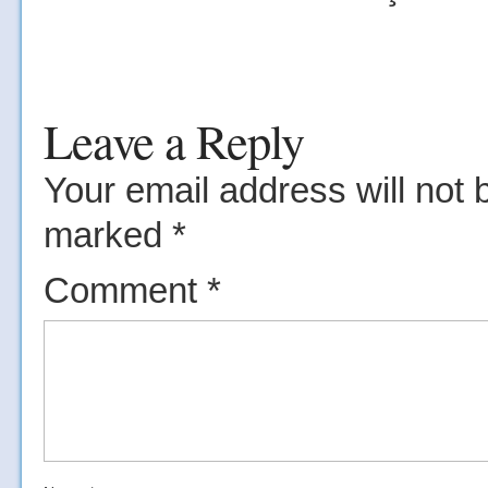
Leave a Reply
Your email address will not 
marked
*
Comment
*