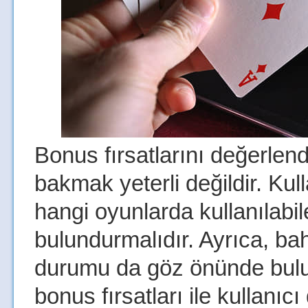
Bonus fırsatlarını değerlen
bakmak yeterli değildir. Kull
hangi oyunlarda kullanılabi
bulundurmalıdır. Ayrıca, bahi
durumu da göz önünde bulund
bonus fırsatları ile kullanı