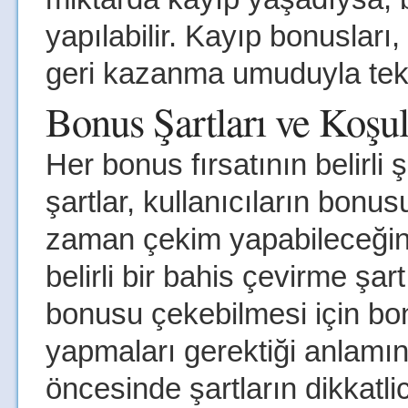
yapılabilir. Kayıp bonusları,
geri kazanma umuduyla tekr
Bonus Şartları ve Koşul
Her bonus fırsatının belirli ş
şartlar, kullanıcıların bonus
zaman çekim yapabileceğini 
belirli bir bahis çevirme şartı
bonusu çekebilmesi için bonu
yapmaları gerektiği anlamın
öncesinde şartların dikkatl