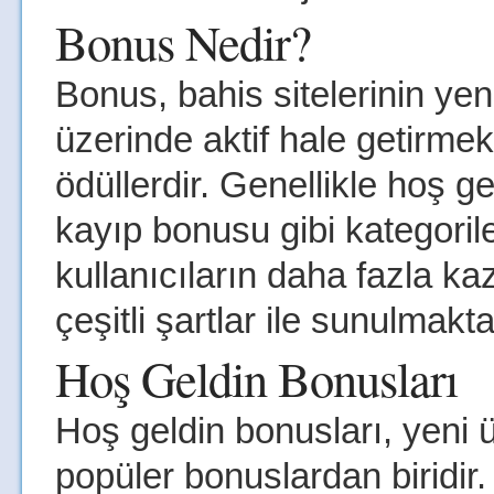
Bonus Nedir?
Bonus, bahis sitelerinin yen
üzerinde aktif hale getirme
ödüllerdir. Genellikle hoş 
kayıp bonusu gibi kategorile
kullanıcıların daha fazla 
çeşitli şartlar ile sunulmakta
Hoş Geldin Bonusları
Hoş geldin bonusları, yeni 
popüler bonuslardan biridir.