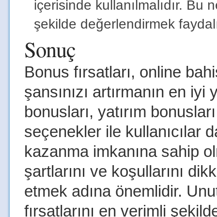
içerisinde kullanılmalıdır. Bu 
şekilde değerlendirmek faydalı 
Sonuç
Bonus fırsatları, online b
şansınızı artırmanın en iyi y
bonusları, yatırım bonusları 
seçenekler ile kullanıcılar
kazanma imkanına sahip ol
şartlarını ve koşullarını di
etmek adına önemlidir. Unut
fırsatlarını en verimli şekild